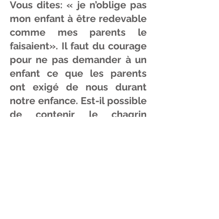
Vous dites: « je n’oblige pas
mon enfant à être redevable
comme mes parents le
faisaient». Il faut du courage
pour ne pas demander à un
enfant ce que les parents
ont exigé de nous durant
notre enfance. Est-il possible
de contenir le chagrin
provoqué par cet effort?
Vous rappelez-vous d'une
situation où votre enfant s'est
montré, utile, concerné ou
préoccupé à votre égard ?
Pensez-vous que des