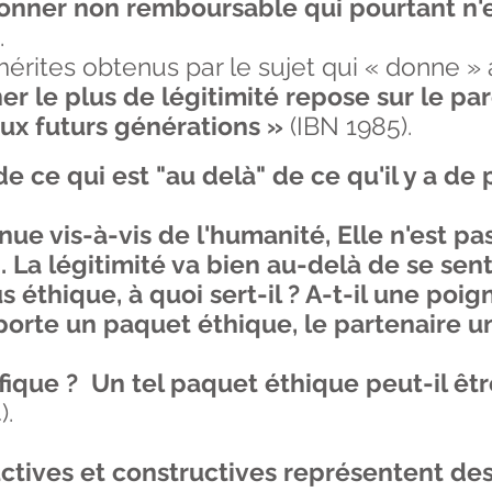
 donner non remboursable qui pourtant 
.
érites obtenus par le sujet qui « donne » 
er le plus de légitimité repose sur le par
aux futurs générations »
(IBN 1985).
de ce qui est "au
delà
" de ce qu'il y a de
nue vis-à-vis de l'humanité, Elle n'est p
i. La légitimité va bien au-delà de se sen
s éthique, à quoi sert-il ? A-t-il une poi
porte un paquet éthique, le partenaire u
que ? Un tel paquet éthique peut-il êtr
).
uctives et constructives représentent des