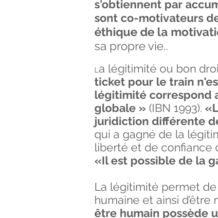
s'obtiennent par accum
sont co-motivateurs de
éthique de la motivat
sa propre vie..
a légitimité ou bon dro
L
ticket pour le train n'
légitimité correspond a
globale »
(IBN 1993).
«L
juridiction différente 
qui a gagné de la légit
liberté et de confiance 
«Il est possible de la 
La légitimité permet de
humaine et ainsi d’être
être humain possède une