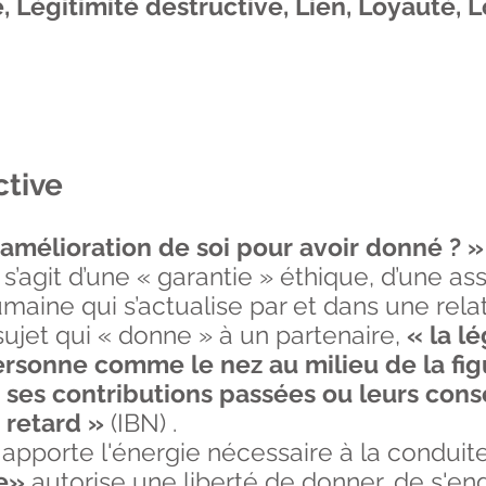
, Légitimité destructive,
Lien,
Loyauté,
L
ctive
 amélioration de soi pour avoir donné ? 
l s’agit d’une « garantie » éthique, d’une a
umaine qui s’actualise par et dans une re
sujet qui « donne » à un partenaire,
« la lé
personne comme le nez au milieu de la fi
 ses contributions passées ou leurs co
 retard »
(IBN) .
apporte l'énergie nécessaire à la conduit
e»
autorise une liberté de donner, de s'e