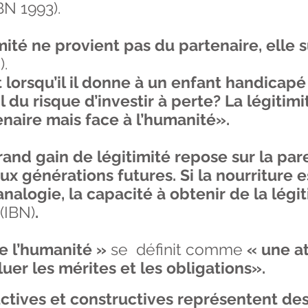
BN 1993).
mité ne provient pas du partenaire, elle 
).
lorsqu’il il donne à un enfant handicapé
 du risque d’investir à perte? La légitimi
naire mais face à l’humanité».
rand gain de légitimité repose sur la pare
x générations futures. Si la nourriture es
nalogie, la capacité à obtenir de la légit
(IBN)
.
de l’humanité »
se définit comme
« une at
luer
les
mérites
et les obligations».
uctives et constructives représentent des