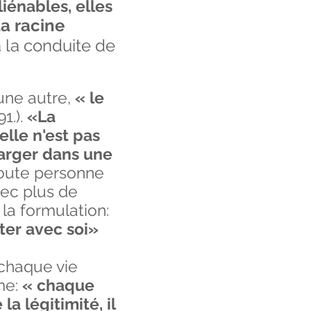
iénables, elles
la racine
à la conduite de
 une autre,
« le
1.).
«La
elle n'est pas
harger dans une
toute personne
vec plus de
 la formulation:
rter avec soi»
 chaque vie
me:
« chaque
a légitimité, il