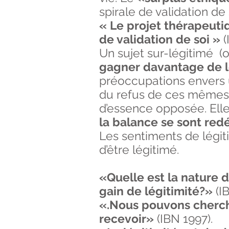
spirale de validation de 
« Le projet thérapeuti
de validation de soi »
(
Un sujet sur-légitimé (o
gagner davantage de l
préoccupations envers un
du refus de ces mêmes
d’essence opposée. Elle
la balance se sont red
Les sentiments de légit
d’être légitimé.
«Quelle est la nature 
gain de légitimité?»
(IB
«.Nous pouvons cherche
recevoir»
(IBN 1997).