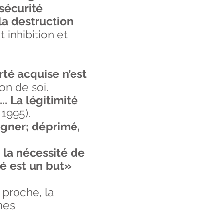
sécurité
 la destruction
 inhibition et
erté acquise n’est
on de soi.
..
La légitimité
1995).
agner;
déprimé,
 la nécessité de
té est un but»
 proche, la
mes