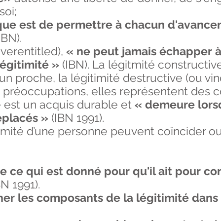
soi;
que est de permettre à chacun d'avancer 
IBN).
verentitled),
« ne peut jamais échapper à
égitimité »
(IBN). La légitmité constructiv
 proche, la légitimité destructive (ou vin
 préoccupations, elles représentent des
 est un acquis durable et
« demeure lors
éplacés »
(IBN 1991).
imité d’une personne peuvent coïncider ou
de ce qui est donné pour qu'il ait pour 
N 1991).
r les composants de la légitimité dans 