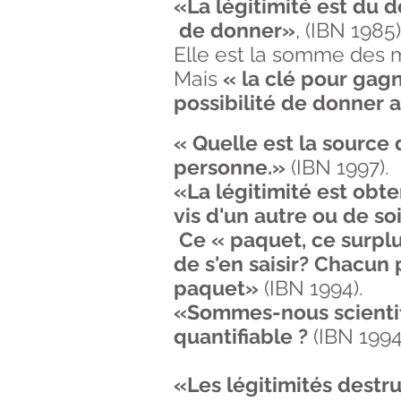
«La légitimité est du
de donner»
,
(IBN 1985)
Elle est la somme des m
Mais
« la clé pour gagn
possibilité de donner 
« Quelle est la source 
personne.»
(IBN 1997).
«La légitimité est obte
vis d'un autre ou de so
Ce « paquet, ce surplu
de s'en saisir? Chacun 
paquet»
(IBN 1994).
«Sommes-nous scientifi
quantifiable ?
(IBN 1994
«Les légitimités destr