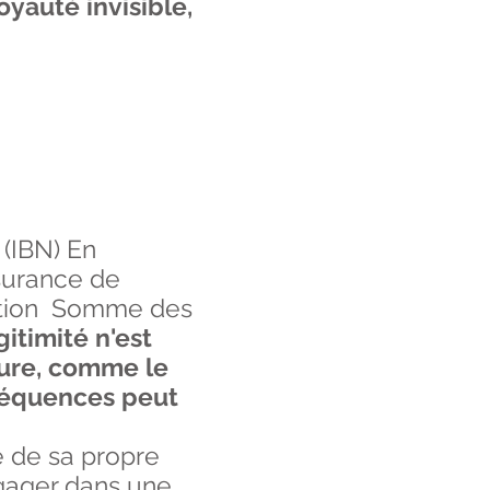
oyauté invisible,
»
(IBN) En
ssurance de
lation Somme des
gitimité n'est
gure, comme le
nséquences peut
e de sa propre
ngager dans une