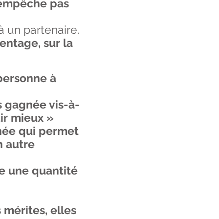
n'empêche pas
à un partenaire.
entage, sur la
 personne à
as gagnée vis-à-
tir mieux »
gnée qui permet
n autre
e une quantité
 mérites, elles