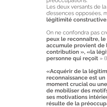
préoccupations.
Les deux versants de la
d’essences opposées, 
légitimité constructive
On ne confondra pas créd
peux le reconnaître, le c
accumule provient de l
contribution », «la lég
personne qui reçoit
» (
«Acquérir de la légitim
reconnaissance est un a
moment crucial ou une
de mobiliser des motif
ses motivations intérie
résulte de la préoccupa