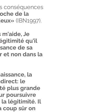
des conséquences
roche de la
 deux»
(IBN1997).
 m'aide, Je
égitimité qu'il
ssance de sa
r et non dans la
aissance, la
direct: le
té plus grande
ur poursuivre
 légitimité. Il
 à coup sûr on