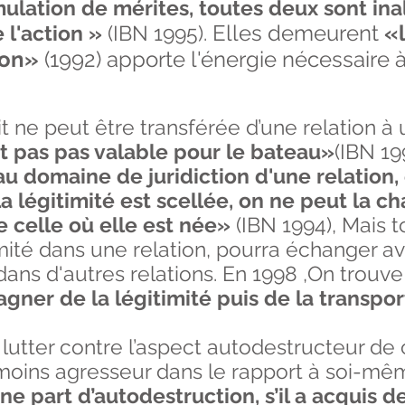
ulation de mérites, toutes deux sont inal
Elles demeurent
«
 l'action »
(IBN 1995).
ion»
(1992) apporte l'énergie nécessaire 
it ne peut être transférée d’une relation à
est pas pas valable pour le bateau»
(IBN 199
u domaine de juridiction d'une relation, 
a légitimité est scellée, on ne peut la c
de celle où elle est née»
(IBN 1994), Mais 
imité dans une relation, pourra échanger a
dans d'autres relations. En 1998 ,On trouve
gagner de la légitimité puis de la transpo
 lutter contre l’aspect autodestructeur de
 moins agresseur dans le rapport à soi-mê
 part d’autodestruction, s’il a acquis de l