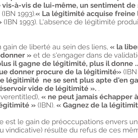
 vis-à-vis de lui-même, un sentiment de 
»
(IBN 1993).
« La légitimité acquise freine
»
(IBN 1993). L'absence de légitimité produit
n gain de liberté au sein des liens,
« la lib
e donner »
et de s'engager dans de validati
us il gagne de légitimité, plus il donne ...
ue donner procure de la légitimité»
(IBN 
 légitimité ne se sent plus apte d'en g
réservoir vide de légitimité ».
.
overentitled),
« ne peut jamais échapper à
égitimité »
(IBN).
« Gagnez de la légitimi
ve est le gain de préoccupations envers un
(ou vindicative) résulte du refus de ces mê