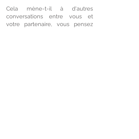
C
ela mène-t-il à d'autres
conversations
entre vous et
votre partenaire
, vous pensez
que maintenant il y a une
expérience
différente pour un
dialogue
chacun avec l’autre?.
Pensez-vous que vous ne
pouvez pas exprimer à …….le
souci que vous avez envers lui
(elle)? Parler aurait-il plus de
conséquences négatives que de
bénéfices?
Avez-vous l'impression de
pouvoir gagner quelque chose