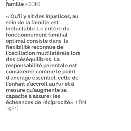
famille »
(IBN)
« Qu'il y ait des injustices, au
sein de la famille est
inéluctable. Le critère du
fonctionnement familial
optimal consiste dans la
flexibilité reconnue de
l'oscillation multilatérale lors
des déséquilibres. La
responsabilité parentale est
considérée comme le point
d'ancrage essentiel, celle de
l'enfant s'accroit au fur et à
mesure qu'augmente sa
capacité à assurer les
échéances de réciprocité»
(IBN
1981)
.
La thérapie contextuelle
considère la justice comme un