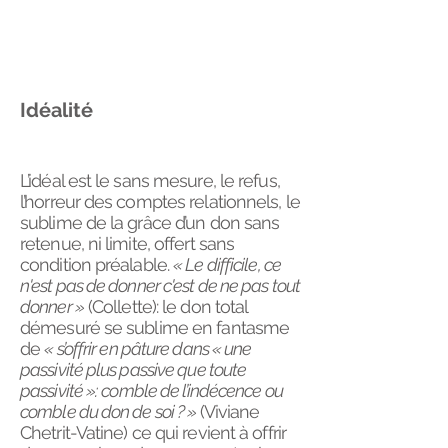
Idéalité
L’idéal est le sans mesure, le refus,
l’horreur des comptes relationnels, le
sublime de la grâce d’un don sans
retenue, ni limite, offert sans
condition préalable.
« Le difficile, ce
n'est pas de donner c'est de ne pas tout
donner »
(Collette): le don total
démesuré se sublime en fantasme
de
« s’offrir en pâture dans « une
passivité plus passive que toute
passivité »:
comble de l’indécence ou
comble du don de soi ? »
(Viviane
Chetrit-Vatine) ce qui revient à offrir