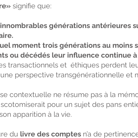
vre»
signifie que:
d'innombrables générations antérieures su
aire.
quel moment trois générations au moins 
nts ou décédés leur influence continue à
s transactionnels et éthiques perdent leur
 une perspective transgénérationnelle et m
rise contextuelle ne résume pas à la mémo
e scotomiserait pour un sujet des pans entie
son apparition à la vie.
ure du
livre des comptes
n’a de pertinenc