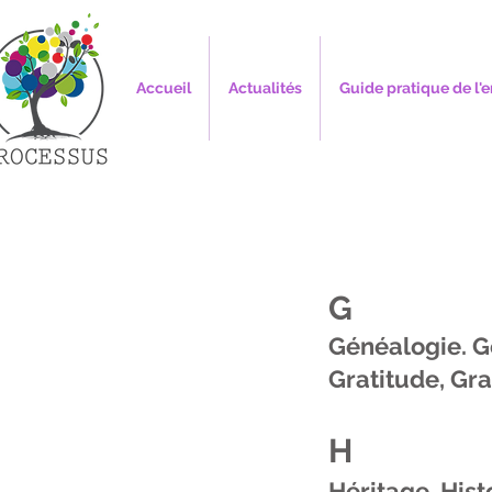
Accueil
Actualités
Guide pratique de l'e
G
Généalogie.
G
Gratitude,
Gra
H
Héritage,
Hist