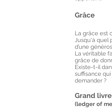
Grâce
La grâce est 
Jusqu'à quel 
d’une générosi
La véritable f
grâce de don
Existe-t-il da
suffisance qui
demander ?
Grand livr
(ledger of me