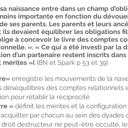
à sa naissance entre dans un champ d’obli
 moins importante en fonction du dévoue
 de ses parents. Les parents et leurs ancê
 ils devaient équilibrer les obligations fi
blige à concevoir le livre des comptes 
nnelle. ». « Ce qui a été investi par la d
ation d’un partenaire restent inscrits dan
t mérites »(
IBN et Spark p 53 et 39)
vre»
enregistre les mouvements de la navett
déséquilibres des comptes relationnels et 
on pour rétablir la réciprocité.
vre »
définit les mérites et la configuration
acquitter par chacun au sein des dyades d
e droit destructeur ne peut-être occulté, 