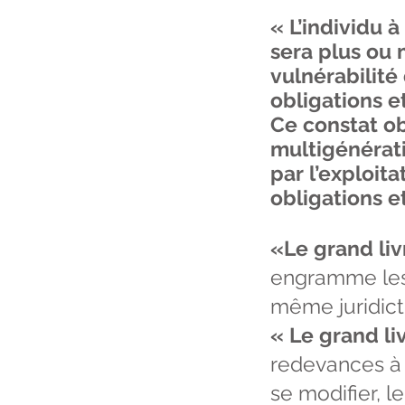
« L’individu 
sera plus ou
vulnérabilité
obligations et
Ce constat o
multigénératio
par l’exploit
obligations e
«Le grand li
engramme les 
même juridicti
« Le grand li
redevances à 
se modifier, l