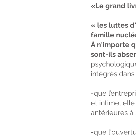
«Le grand li
« les luttes 
famille nuclé
À n'importe 
sont-ils abse
psychologique
intégrés dans
-que l’entrep
et intime, ell
antérieures à 
-que l'ouvert