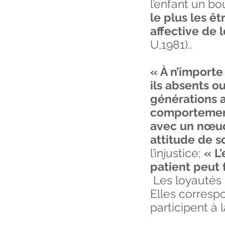
l’enfant un b
le plus les êt
affective de 
U,1981)..
« À n’import
ils absents ou
générations an
comportement 
avec un nœud 
attitude de 
l’injustice;
« L'
patient peut 
Les loyautés s
Elles corresp
participent à l