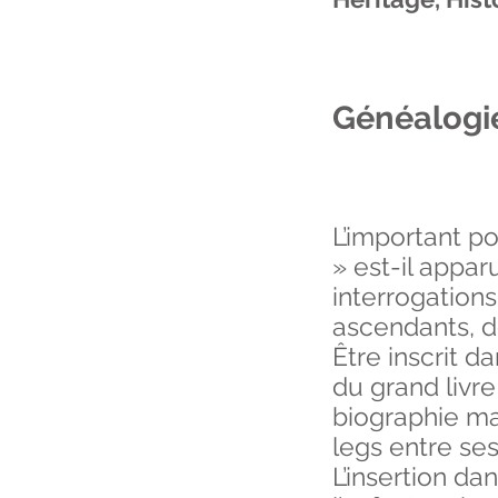
Généalog
L’important po
» est-il appar
interrogations
ascendants, d
Être inscrit 
du grand livre
biographie m
legs entre se
L’insertion d