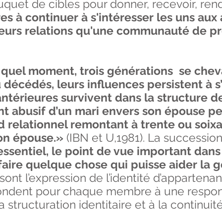
ouquet de cibles pour donner, recevoir, re
res à continuer à s'intéresser les uns aux
leurs relations qu'une communauté de pr
e quel moment, trois générations se che
 décédés, leurs influences persistent à s’e
térieures survivent dans la structure de la
abusif d’un mari envers son épouse peut
relationnel remontant à trente ou soixa
son épouse.»
(IBN et U,1981). La successio
essentiel, le point de vue important dans 
faire quelque chose qui puisse aider la
ont l’expression de l’identité d’appartenan
ondent pour chaque membre à une respons
a structuration identitaire et à la continuité