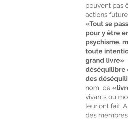
peuvent pas ê
actions future
«Tout se pass
pour y être en
psychisme, ma
toute intenti
grand livre» 
déséquilibre 
des déséquilib
nom de
«liv
vivants ou mor
leur ont fait.
des membres