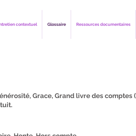
ntretien contextuel
Glossaire
Ressources documentaires
énérosité,
Grace,
Grand livre des comptes (
tuit.
oire,
Honte,
Hors compte,