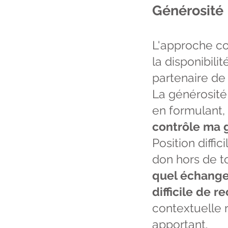
Générosité
L'approche co
la disponibili
partenaire de 
La générosité
en formulant
contrôle ma 
Position diff
don hors de to
quel échange, 
difficile de 
contextuelle r
apportant.